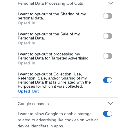
Personal Data Processing Opt Outs
This information may also be disclosed by us to third parties
SecondHomeMagazine
on the IAB’s List of Downstream Participants that may further
I want to opt-out of the Sharing of my
disclose it to other third parties.
personal data.
Opted In
Please note that this website/app uses one or more Google
services and may gather and store information including but
Francia
I want to opt-out of the Sale of my
Personal Data.
not limited to your visit or usage behaviour. You may click to
Opted In
grant or deny consent to Google and its third-party tags to
InvestirMag
use your data for below specified purposes in below Google
I want to opt-out of processing my
consent section.
Personal Data for Targeted Advertising.
Germania
Opted In
Investieren24
I want to opt-out of Collection, Use,
Retention, Sale, and/or Sharing of my
Personal Data that Is Unrelated with the
UK
Purposes for which it was collected.
Opted Out
News Hub UK
Google consents
Lgbtq News
I want to allow Google to enable storage
Olanda
related to advertising like cookies on web or
device identifiers in apps.
Investeren 24