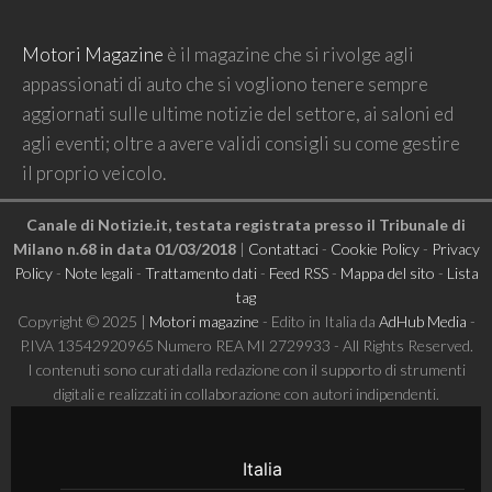
Motori Magazine
è il magazine che si rivolge agli
appassionati di auto che si vogliono tenere sempre
aggiornati sulle ultime notizie del settore, ai saloni ed
agli eventi; oltre a avere validi consigli su come gestire
il proprio veicolo.
Canale di Notizie.it, testata registrata presso il Tribunale di
Milano n.68 in data 01/03/2018
|
Contattaci
-
Cookie Policy
-
Privacy
Policy
-
Note legali
-
Trattamento dati
-
Feed RSS
-
Mappa del sito
-
Lista
tag
Copyright © 2025 |
Motori magazine
- Edito in Italia da
AdHub Media
-
P.IVA 13542920965 Numero REA MI 2729933 - All Rights Reserved.
I contenuti sono curati dalla redazione con il supporto di strumenti
digitali e realizzati in collaborazione con autori indipendenti.
Italia