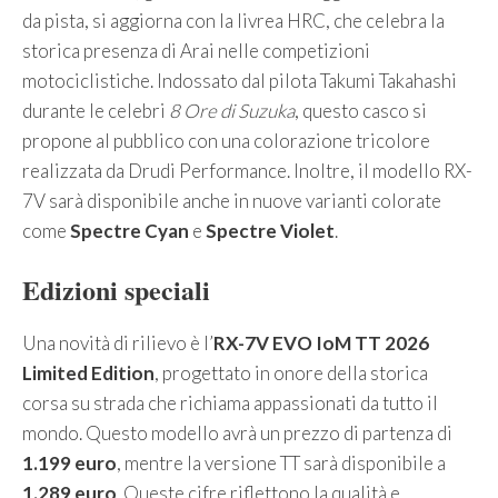
da pista, si aggiorna con la livrea HRC, che celebra la
storica presenza di Arai nelle competizioni
motociclistiche. Indossato dal pilota Takumi Takahashi
durante le celebri
8 Ore di Suzuka
, questo casco si
propone al pubblico con una colorazione tricolore
realizzata da Drudi Performance. Inoltre, il modello RX-
7V sarà disponibile anche in nuove varianti colorate
come
Spectre Cyan
e
Spectre Violet
.
Edizioni speciali
Una novità di rilievo è l’
RX-7V EVO IoM TT 2026
Limited Edition
, progettato in onore della storica
corsa su strada che richiama appassionati da tutto il
mondo. Questo modello avrà un prezzo di partenza di
1.199 euro
, mentre la versione TT sarà disponibile a
1.289 euro
. Queste cifre riflettono la qualità e