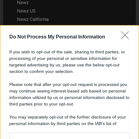
Newz
Newz US
Newz California
Newz Texas
Newz Florida
Do Not Process My Personal Information
Newz New York
If you wish to opt-out of the sale, sharing to third parties, or
Newz Pennsylvania
processing of your personal or sensitive information for
Newz Illinois
targeted advertising by us, please use the below opt-out
Newz Ohio
section to confirm your selection.
Gameland
Please note that after your opt-out request is processed you
Hig Tech Mag
may continue seeing interest-based ads based on personal
Scoop Mag
information utilized by us or personal information disclosed to
Lgbtqia News
third parties prior to your opt-out.
Motors Magazine 365
You may separately opt-out of the further disclosure of your
Day Travel 365
personal information by third parties on the IAB’s list of
Home Magazine 365
downstream participants.
Cineverse Magazine