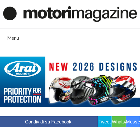
Vai
al
contenuto
Menu
Condividi su Facebook
Tweet
WhatsApp
Messe