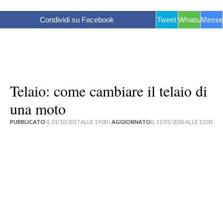
Condividi su Facebook
Tweet
WhatsApp
Messe
Telaio: come cambiare il telaio di
una moto
PUBBLICATO
IL 01/10/2017 ALLE 19:00 |
AGGIORNATO
IL 11/01/2018 ALLE 12:00