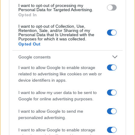
use your data for below specified purposes in below Google
UK
I want to opt-out of processing my
consent section.
Personal Data for Targeted Advertising.
Opted In
News Hub UK
Lgbtq News
I want to opt-out of Collection, Use,
Retention, Sale, and/or Sharing of my
Personal Data that Is Unrelated with the
Purposes for which it was collected.
Olanda
Opted Out
Investeren 24
Google consents
NL Newz
I want to allow Google to enable storage
related to advertising like cookies on web or
device identifiers in apps.
I want to allow my user data to be sent to
Google for online advertising purposes.
I want to allow Google to send me
personalized advertising.
I want to allow Google to enable storage