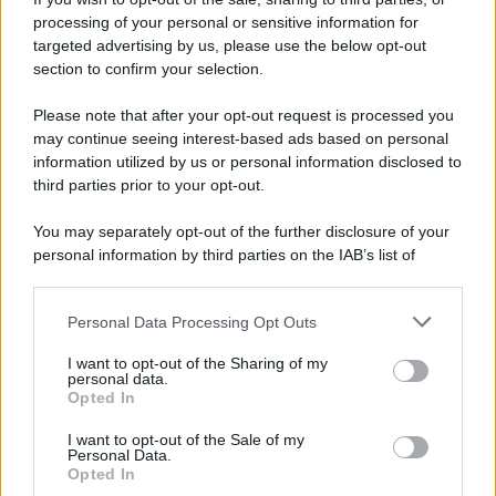
Hig Tech Mag
processing of your personal or sensitive information for
Scoop Mag
targeted advertising by us, please use the below opt-out
Lgbtqia News
section to confirm your selection.
Motors Magazine 365
Please note that after your opt-out request is processed you
Day Travel 365
may continue seeing interest-based ads based on personal
Home Magazine 365
information utilized by us or personal information disclosed to
Cineverse Magazine
third parties prior to your opt-out.
SecondHomeMagazine
You may separately opt-out of the further disclosure of your
personal information by third parties on the IAB’s list of
downstream participants.
Francia
Personal Data Processing Opt Outs
This information may also be disclosed by us to third parties
on the IAB’s List of Downstream Participants that may further
I want to opt-out of the Sharing of my
InvestirMag
disclose it to other third parties.
personal data.
Opted In
Please note that this website/app uses one or more Google
Germania
services and may gather and store information including but
I want to opt-out of the Sale of my
Personal Data.
not limited to your visit or usage behaviour. You may click to
Investieren24
Opted In
grant or deny consent to Google and its third-party tags to