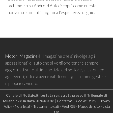
tachimetro su Android Auto. Scopri come questa
nuova funzionalità migliora l’esperienza di guida.
Motori Magazine
è il magazine che si rivolge agli
appassionati di auto che si vogliono tenere sempre
aggiornati sulle ultime notizie del settore, ai saloni ed
agli eventi; oltre a avere validi consigli su come gestire
il proprio veicolo.
Canale di Notizie.it, testata registrata presso il Tribunale di
Milano n.68 in data 01/03/2018
|
Contattaci
-
Cookie Policy
-
Privacy
Policy
-
Note legali
-
Trattamento dati
-
Feed RSS
-
Mappa del sito
-
Lista
tag