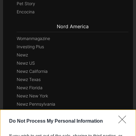
Pet Story
Encocina
Nord America
Womanmagazine
Investing Plus
Newz
Newz US
Newz California
Newz Texas
Newz Florida
Newz New York
Newz Pennsylvania
Newz Illinois
Newz Ohio
Do Not Process My Personal Information
Gameland
If you wish to opt-out of the sale, sharing to third parties, or