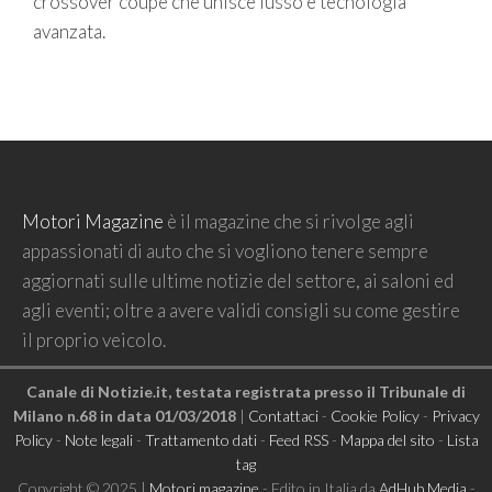
crossover coupé che unisce lusso e tecnologia
avanzata.
Motori Magazine
è il magazine che si rivolge agli
appassionati di auto che si vogliono tenere sempre
aggiornati sulle ultime notizie del settore, ai saloni ed
agli eventi; oltre a avere validi consigli su come gestire
il proprio veicolo.
Canale di Notizie.it, testata registrata presso il Tribunale di
Milano n.68 in data 01/03/2018
|
Contattaci
-
Cookie Policy
-
Privacy
Policy
-
Note legali
-
Trattamento dati
-
Feed RSS
-
Mappa del sito
-
Lista
tag
Copyright © 2025 |
Motori magazine
- Edito in Italia da
AdHub Media
-