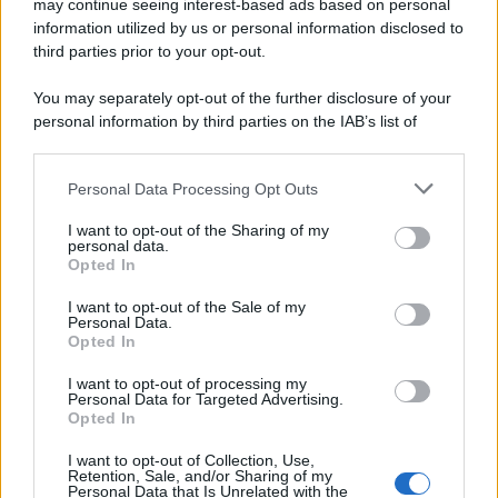
may continue seeing interest-based ads based on personal
Scoop Mag
information utilized by us or personal information disclosed to
Lgbtqia News
third parties prior to your opt-out.
Motors Magazine 365
You may separately opt-out of the further disclosure of your
Day Travel 365
personal information by third parties on the IAB’s list of
Home Magazine 365
downstream participants.
Cineverse Magazine
Personal Data Processing Opt Outs
SecondHomeMagazine
This information may also be disclosed by us to third parties
on the IAB’s List of Downstream Participants that may further
I want to opt-out of the Sharing of my
disclose it to other third parties.
personal data.
Opted In
Please note that this website/app uses one or more Google
Francia
services and may gather and store information including but
I want to opt-out of the Sale of my
Personal Data.
not limited to your visit or usage behaviour. You may click to
Opted In
InvestirMag
grant or deny consent to Google and its third-party tags to
use your data for below specified purposes in below Google
I want to opt-out of processing my
consent section.
Germania
Personal Data for Targeted Advertising.
Opted In
Investieren24
I want to opt-out of Collection, Use,
Retention, Sale, and/or Sharing of my
Personal Data that Is Unrelated with the
UK