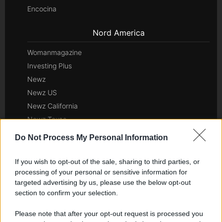
Encocina
Nord America
Womanmagazine
Investing Plus
Newz
Newz US
Newz California
Newz Texas
Newz Florida
Do Not Process My Personal Information
Newz New York
Newz Pennsylvania
If you wish to opt-out of the sale, sharing to third parties, or
processing of your personal or sensitive information for
Newz Illinois
targeted advertising by us, please use the below opt-out
Newz Ohio
section to confirm your selection.
Gameland
Hig Tech Mag
Please note that after your opt-out request is processed you