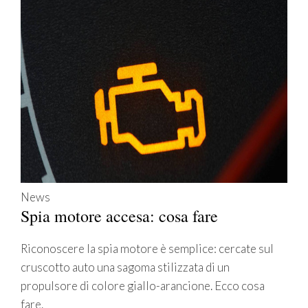
News
Spia motore accesa: cosa fare
Riconoscere la spia motore è semplice: cercate sul
cruscotto auto una sagoma stilizzata di un
propulsore di colore giallo-arancione. Ecco cosa
fare.