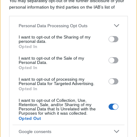
You may separately opt-out of the further disclosure of your
SecondHomeMagazine
personal information by third parties on the IAB’s list of
downstream participants.
Personal Data Processing Opt Outs
This information may also be disclosed by us to third parties
on the IAB’s List of Downstream Participants that may further
Francia
I want to opt-out of the Sharing of my
disclose it to other third parties.
personal data.
InvestirMag
Opted In
Please note that this website/app uses one or more Google
services and may gather and store information including but
I want to opt-out of the Sale of my
Germania
Personal Data.
not limited to your visit or usage behaviour. You may click to
Opted In
grant or deny consent to Google and its third-party tags to
Investieren24
use your data for below specified purposes in below Google
I want to opt-out of processing my
consent section.
Personal Data for Targeted Advertising.
UK
Opted In
News Hub UK
I want to opt-out of Collection, Use,
Retention, Sale, and/or Sharing of my
Lgbtq News
Personal Data that Is Unrelated with the
Purposes for which it was collected.
Opted Out
Olanda
Google consents
Investeren 24