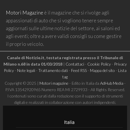
Motori Magazine
è il magazine che si rivolge agli
appassionati di auto che si vogliono tenere sempre
aggiornati sulle ultime notizie del settore, ai saloni ed
agli eventi; oltre a avere validi consigli su come gestire
il proprio veicolo.
Canale di Notizie.it, testata registrata presso il Tribunale di
Milano n.68 in data 01/03/2018
|
Contattaci
-
Cookie Policy
-
Privacy
Policy
-
Note legali
-
Trattamento dati
-
Feed RSS
-
Mappa del sito
-
Lista
tag
Copyright © 2025 |
Motori magazine
- Edito in Italia da
AdHub Media
-
P.IVA 13542920965 Numero REA MI 2729933 - All Rights Reserved.
I contenuti sono curati dalla redazione con il supporto di strumenti
digitali e realizzati in collaborazione con autori indipendenti.
Italia