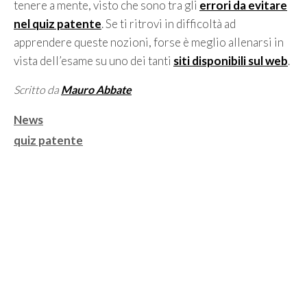
tenere a mente, visto che sono tra gli
errori da evitare
nel quiz patente
. Se ti ritrovi in difficoltà ad
apprendere queste nozioni, forse è meglio allenarsi in
vista dell’esame su uno dei tanti
siti disponibili sul web
.
Scritto da
Mauro Abbate
Categorie
News
Tag
quiz patente