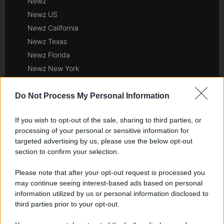
Newz
Newz US
Newz California
Newz Texas
Newz Florida
Newz New York
Newz Pennsylvania
Newz Illinois
Do Not Process My Personal Information
Newz Ohio
If you wish to opt-out of the sale, sharing to third parties, or
Gameland
processing of your personal or sensitive information for
Hig Tech Mag
targeted advertising by us, please use the below opt-out
Scoop Mag
section to confirm your selection.
Lgbtqia News
Please note that after your opt-out request is processed you
Motors Magazine 365
may continue seeing interest-based ads based on personal
Day Travel 365
information utilized by us or personal information disclosed to
Home Magazine 365
third parties prior to your opt-out.
Cineverse Magazine