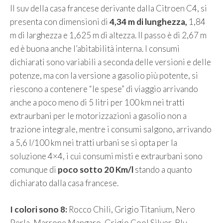
Il suv della casa francese derivante dalla Citroen C4, si
presenta con dimensioni di
4,34 m di lunghezza,
1,84
m di larghezza e 1,625 m di altezza. Il passo è di 2,67 m
ed è buona anche l’abitabilità interna. I consumi
dichiarati sono variabili a seconda delle versioni e delle
potenze, ma con la versione a gasolio più potente, si
riescono a contenere “le spese” di viaggio arrivando
anche a poco meno di 5 litri per 100 km nei tratti
extraurbani per le motorizzazioni a gasolio non a
trazione integrale, mentre i consumi salgono, arrivando
a 5,6 l/100 km nei tratti urbani se si opta per la
soluzione 4×4, i cui consumi misti e extraurbani sono
comunque di
poco sotto 20 Km/l
stando a quanto
dichiarato dalla casa francese.
I colori sono 8:
Rocco Chili, Grigio Titanium, Nero
Perla, Marrone Mangaro, Grigio Cool Silver, Blu