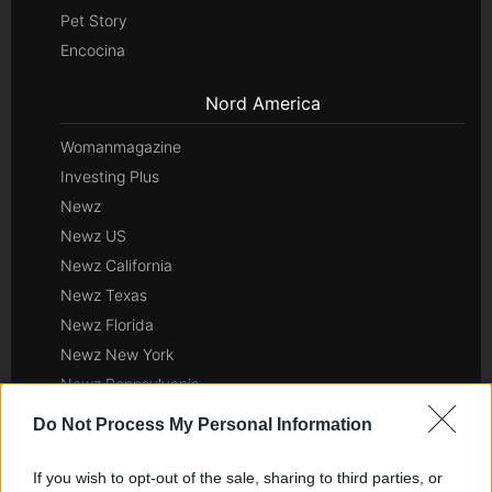
Pet Story
Encocina
Nord America
Womanmagazine
Investing Plus
Newz
Newz US
Newz California
Newz Texas
Newz Florida
Newz New York
Newz Pennsylvania
Newz Illinois
Do Not Process My Personal Information
Newz Ohio
Gameland
If you wish to opt-out of the sale, sharing to third parties, or