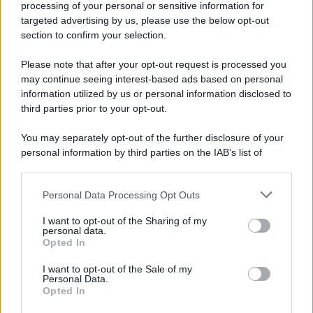
processing of your personal or sensitive information for
Hig Tech Mag
targeted advertising by us, please use the below opt-out
Scoop Mag
section to confirm your selection.
Lgbtqia News
Motors Magazine 365
Please note that after your opt-out request is processed you
may continue seeing interest-based ads based on personal
Day Travel 365
information utilized by us or personal information disclosed to
Home Magazine 365
third parties prior to your opt-out.
Cineverse Magazine
You may separately opt-out of the further disclosure of your
SecondHomeMagazine
personal information by third parties on the IAB’s list of
downstream participants.
Personal Data Processing Opt Outs
This information may also be disclosed by us to third parties
Francia
on the IAB’s List of Downstream Participants that may further
I want to opt-out of the Sharing of my
disclose it to other third parties.
personal data.
InvestirMag
Opted In
Please note that this website/app uses one or more Google
services and may gather and store information including but
Germania
I want to opt-out of the Sale of my
Personal Data.
not limited to your visit or usage behaviour. You may click to
Opted In
grant or deny consent to Google and its third-party tags to
Investieren24
use your data for below specified purposes in below Google