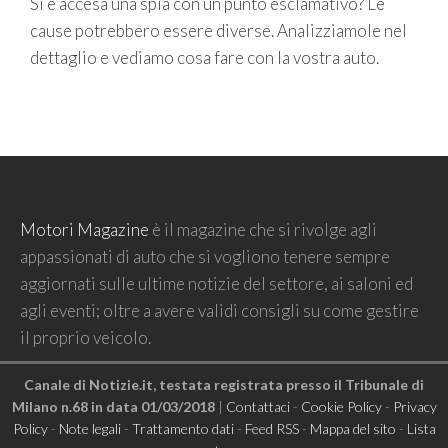
Si è accesa una spia con un punto esclamativo? Le
cause potrebbero essere diverse. Analizziamole nel
dettaglio e vediamo cosa fare con la vostra auto.
Motori Magazine
è il magazine che si rivolge agli
appassionati di auto che si vogliono tenere sempre
aggiornati sulle ultime notizie del settore, ai saloni ed
agli eventi; oltre a avere validi consigli su come gestire
il proprio veicolo.
Canale di Notizie.it, testata registrata presso il Tribunale di
Milano n.68 in data 01/03/2018
|
Contattaci
-
Cookie Policy
-
Privacy
Policy
-
Note legali
-
Trattamento dati
-
Feed RSS
-
Mappa del sito
-
Lista