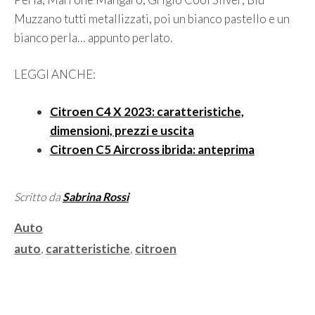
Muzzano tutti metallizzati, poi un bianco pastello e un
bianco perla… appunto perlato.
LEGGI ANCHE:
Citroen C4 X 2023: caratteristiche,
dimensioni, prezzi e uscita
Citroen C5 Aircross ibrida: anteprima
Scritto da
Sabrina Rossi
Categorie
Auto
Tag
auto
,
caratteristiche
,
citroen