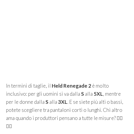
In termini di taglie, il
Held Renegade 2
è molto
inclusivo: per gli uomini si va dalla
S
alla
5XL
, mentre
per le donne dalla
S
alla
3XL
. E se siete più alti o bassi,
potete scegliere tra pantaloni corti o lunghi. Chi altro
ama quando i produttori pensano a tutte le misure? 🙋‍♀️
🙋‍♂️