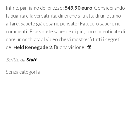
Infine, parliamo del prezzo:
549,90 euro
. Considerando
la qualità e la versatilità, direi che si tratta di un ottimo
affare. Sapete già cosa ne pensate? Fatecelo sapere nei
commenti! E se volete saperne di più, non dimenticate di
dare un’occhiata al video che vi mostrerà tutti i segreti
del
Held Renegade 2
. Buona visione! 🎥
Scritto da
Staff
Categorie
Senza categoria