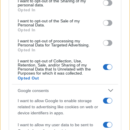
I want to opt-out of the Sharing of my
disclose it to other third parties.
Francia
personal data.
Opted In
Please note that this website/app uses one or more Google
InvestirMag
services and may gather and store information including but
I want to opt-out of the Sale of my
Personal Data.
not limited to your visit or usage behaviour. You may click to
Opted In
Germania
grant or deny consent to Google and its third-party tags to
use your data for below specified purposes in below Google
I want to opt-out of processing my
Investieren24
consent section.
Personal Data for Targeted Advertising.
Opted In
UK
I want to opt-out of Collection, Use,
Retention, Sale, and/or Sharing of my
News Hub UK
Personal Data that Is Unrelated with the
Purposes for which it was collected.
Lgbtq News
Opted Out
Olanda
Google consents
I want to allow Google to enable storage
Investeren 24
related to advertising like cookies on web or
NL Newz
device identifiers in apps.
I want to allow my user data to be sent to