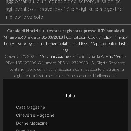
aggiornati sulle ultime notizie del settore, ai saloni ed
agli eventi; oltre a avere validi consigli su come gestire
il proprio veicolo.
Canale di Notizie.it, testata registrata presso il Tribunale di
Milano n.68 in data 01/03/2018
|
Contattaci
-
Cookie Policy
-
Privacy
Policy
-
Note legali
-
Trattamento dati
-
Feed RSS
-
Mappa del sito
-
Lista
tag
Copyright © 2025 |
Motori magazine
- Edito in Italia da
AdHub Media
-
P.IVA 13542920965 Numero REA MI 2729933 - All Rights Reserved.
I contenuti sono curati dalla redazione con il supporto di strumenti
digitali e realizzati in collaborazione con autori indipendenti.
Italia
Casa Magazine
Cineverse Magazine
Donne Magazine
Food Blog