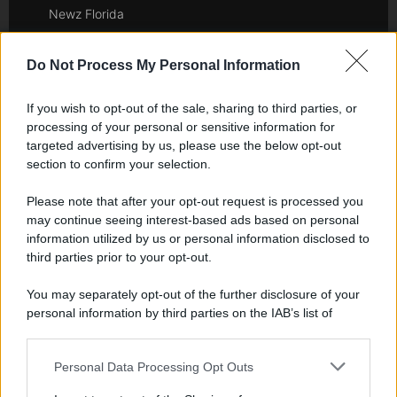
Newz Florida
Newz New York
Newz Pennsylvania
Do Not Process My Personal Information
Newz Illinois
If you wish to opt-out of the sale, sharing to third parties, or
Newz Ohio
processing of your personal or sensitive information for
Gameland
targeted advertising by us, please use the below opt-out
Hig Tech Mag
section to confirm your selection.
Scoop Mag
Please note that after your opt-out request is processed you
Lgbtqia News
may continue seeing interest-based ads based on personal
Motors Magazine 365
information utilized by us or personal information disclosed to
Day Travel 365
third parties prior to your opt-out.
Home Magazine 365
You may separately opt-out of the further disclosure of your
Cineverse Magazine
personal information by third parties on the IAB’s list of
SecondHomeMagazine
downstream participants.
Personal Data Processing Opt Outs
This information may also be disclosed by us to third parties
on the IAB’s List of Downstream Participants that may further