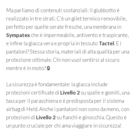
Ma parliamo di contenuti sostanziali: il giubbotto è
realizzato in tre strati. C’è un gilet termico removibile,
perfetto per quelle serate fresche, una membrana in
Sympatex
che è impermeabile, antivento e traspirante,
e infine la giacca vera e propria in tessuto
Tactel
. E i
pantaloni? Stessa storia, materiali di alta qualità per una
protezione ottimale. Chi non vuol sentirsi al sicuro
mentre è in moto? 🔒
La sicurezza è fondamentale: la giacca include
protezioni certificate di
Livello 2
su spalle e gomiti, una
tasca per il paraschiena e è predisposta per il sistema
airbag di Held. Anche i pantaloni non sono da meno, con
protezioni di
Livello 2
su fianchi e ginocchia. Questo è
un punto cruciale per chi ama viaggiare in sicurezza!