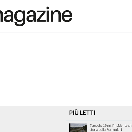
PIÙ LETTI
7 agosto 1966: l’incidente c
storia della Formula 1