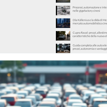
Processi, automazione e int
nelle gigafactory cinesi
Ola Källenius e la sfida di M
mercato automobilistico cin
Cupra Raval: prezzi, allestim
caratteristiche della nuova e
Guida completa alle auto ele
prezzi, autonomia e vantaggi