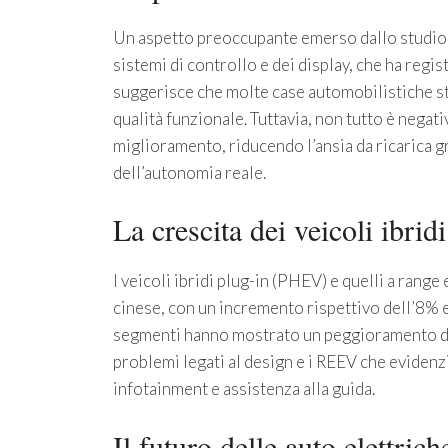
Un aspetto preoccupante emerso dallo studio è
sistemi di controllo e dei display, che ha reg
suggerisce che molte case automobilistiche st
qualità funzionale. Tuttavia, non tutto è negati
miglioramento, riducendo l’ansia da ricarica g
dell’autonomia reale.
La crescita dei veicoli ibridi
I veicoli ibridi plug-in (PHEV) e quelli a ra
cinese, con un incremento rispettivo dell’8% e
segmenti hanno mostrato un peggioramento del
problemi legati al design e i REEV che evidenz
infotainment e assistenza alla guida.
Il futuro delle auto elettrich