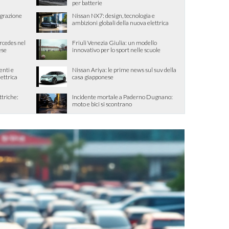
per batterie
egrazione
Nissan NX7: design, tecnologia e
ambizioni globali della nuova elettrica
ercedes nel
Friuli Venezia Giulia: un modello
ese
innovativo per lo sport nelle scuole
enti e
Nissan Ariya: le prime news sul suv della
lettrica
casa giapponese
ttriche:
Incidente mortale a Paderno Dugnano:
moto e bici si scontrano