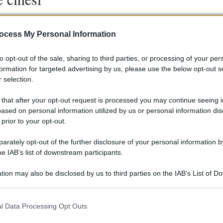
novolume elettrici (MPV) è in crescita, specialmente nelle citt
ocess My Personal Information
eicoli è ancora insufficiente, con gli MPV che registrano il
elettrici, spesso scelti per il loro design piuttosto che per l
to opt-out of the sale, sharing to third parties, or processing of your per
legati al comfort acustico e vibrazioni, sollevando
formation for targeted advertising by us, please use the below opt-out s
ità costruttiva.
 selection.
 that after your opt-out request is processed you may continue seeing i
a qualità delle auto elettriche cinesi
ased on personal information utilized by us or personal information dis
 prior to your opt-out.
esi è caratterizzato da sfide significative in termini di qualità
rately opt-out of the further disclosure of your personal information by
’attenzione alle esigenze dei consumatori potrebbero portare a
he IAB’s list of downstream participants.
ontare le problematiche attuali per consolidare la loro
riche.
tion may also be disclosed by us to third parties on the IAB’s List of 
 that may further disclose it to other third parties.
 that this website/app uses one or more Google services and may gath
l Data Processing Opt Outs
including but not limited to your visit or usage behaviour. You may click 
 to Google and its third-party tags to use your data for below specifi