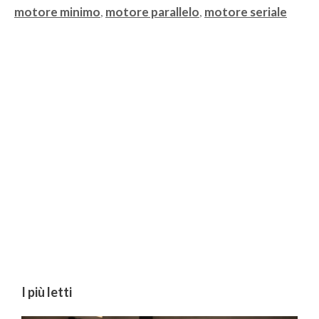
Tag
motore minimo
,
motore parallelo
,
motore seriale
I più letti