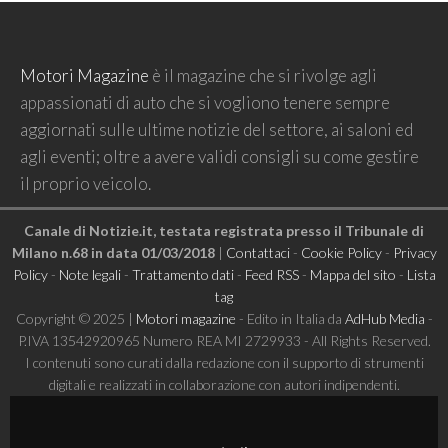
Motori Magazine
è il magazine che si rivolge agli
appassionati di auto che si vogliono tenere sempre
aggiornati sulle ultime notizie del settore, ai saloni ed
agli eventi; oltre a avere validi consigli su come gestire
il proprio veicolo.
Canale di Notizie.it, testata registrata presso il Tribunale di
Milano n.68 in data 01/03/2018
|
Contattaci
-
Cookie Policy
-
Privacy
Policy
-
Note legali
-
Trattamento dati
-
Feed RSS
-
Mappa del sito
-
Lista
tag
Copyright © 2025 |
Motori magazine
- Edito in Italia da
AdHub Media
-
P.IVA 13542920965 Numero REA MI 2729933 - All Rights Reserved.
I contenuti sono curati dalla redazione con il supporto di strumenti
digitali e realizzati in collaborazione con autori indipendenti.