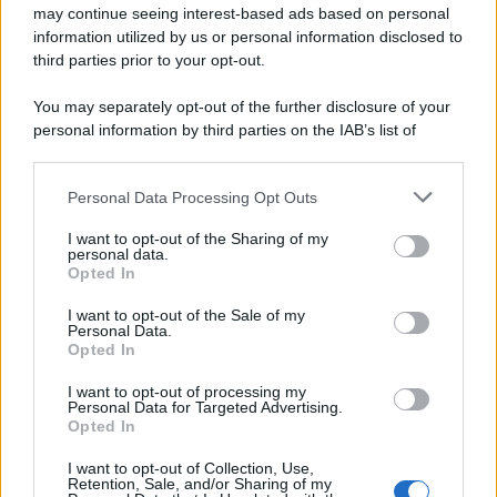
may continue seeing interest-based ads based on personal
Cineverse Magazine
information utilized by us or personal information disclosed to
SecondHomeMagazine
third parties prior to your opt-out.
You may separately opt-out of the further disclosure of your
personal information by third parties on the IAB’s list of
downstream participants.
Francia
Personal Data Processing Opt Outs
This information may also be disclosed by us to third parties
InvestirMag
on the IAB’s List of Downstream Participants that may further
I want to opt-out of the Sharing of my
disclose it to other third parties.
Germania
personal data.
Opted In
Please note that this website/app uses one or more Google
Investieren24
services and may gather and store information including but
I want to opt-out of the Sale of my
Personal Data.
not limited to your visit or usage behaviour. You may click to
Opted In
UK
grant or deny consent to Google and its third-party tags to
use your data for below specified purposes in below Google
I want to opt-out of processing my
News Hub UK
consent section.
Personal Data for Targeted Advertising.
Opted In
Lgbtq News
I want to opt-out of Collection, Use,
Olanda
Retention, Sale, and/or Sharing of my