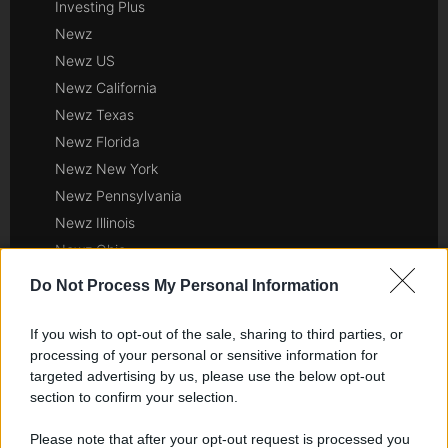
Investing Plus
Newz
Newz US
Newz California
Newz Texas
Newz Florida
Newz New York
Newz Pennsylvania
Newz Illinois
Newz Ohio
Gameland
Do Not Process My Personal Information
Hig Tech Mag
Scoop Mag
If you wish to opt-out of the sale, sharing to third parties, or
processing of your personal or sensitive information for
Lgbtqia News
targeted advertising by us, please use the below opt-out
Motors Magazine 365
section to confirm your selection.
Day Travel 365
Home Magazine 365
Please note that after your opt-out request is processed you