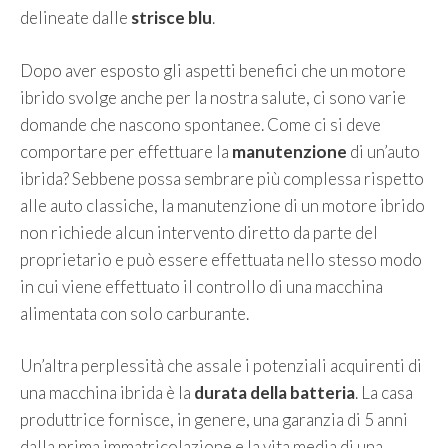
delineate dalle
strisce blu
.
Dopo aver esposto gli aspetti benefici che un motore
ibrido svolge anche per la nostra salute, ci sono varie
domande che nascono spontanee. Come ci si deve
comportare per effettuare la
manutenzione
di un’auto
ibrida? Sebbene possa sembrare più complessa rispetto
alle auto classiche, la manutenzione di un motore ibrido
non richiede alcun intervento diretto da parte del
proprietario e può essere effettuata nello stesso modo
in cui viene effettuato il controllo di una macchina
alimentata con solo carburante.
Un’altra perplessità che assale i potenziali acquirenti di
una macchina ibrida è la
durata della batteria
. La casa
produttrice fornisce, in genere, una garanzia di 5 anni
dalla prima immatricolazione e la vita media di una