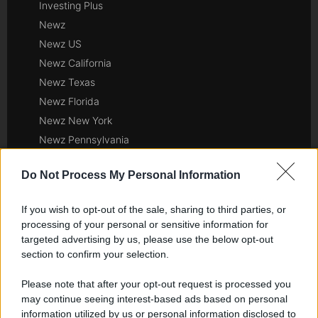
Investing Plus
Newz
Newz US
Newz California
Newz Texas
Newz Florida
Newz New York
Newz Pennsylvania
Newz Illinois
Do Not Process My Personal Information
Newz Ohio
Gameland
If you wish to opt-out of the sale, sharing to third parties, or
Hig Tech Mag
processing of your personal or sensitive information for
Scoop Mag
targeted advertising by us, please use the below opt-out
Lgbtqia News
section to confirm your selection.
Motors Magazine 365
Please note that after your opt-out request is processed you
Day Travel 365
may continue seeing interest-based ads based on personal
Home Magazine 365
information utilized by us or personal information disclosed to