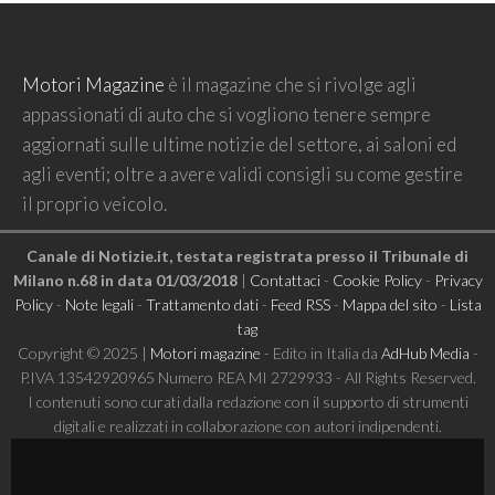
Motori Magazine
è il magazine che si rivolge agli
appassionati di auto che si vogliono tenere sempre
aggiornati sulle ultime notizie del settore, ai saloni ed
agli eventi; oltre a avere validi consigli su come gestire
il proprio veicolo.
Canale di Notizie.it, testata registrata presso il Tribunale di
Milano n.68 in data 01/03/2018
|
Contattaci
-
Cookie Policy
-
Privacy
Policy
-
Note legali
-
Trattamento dati
-
Feed RSS
-
Mappa del sito
-
Lista
tag
Copyright © 2025 |
Motori magazine
- Edito in Italia da
AdHub Media
-
P.IVA 13542920965 Numero REA MI 2729933 - All Rights Reserved.
I contenuti sono curati dalla redazione con il supporto di strumenti
digitali e realizzati in collaborazione con autori indipendenti.