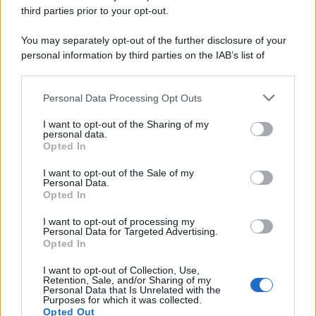
third parties prior to your opt-out.
Cineverse Magazine
SecondHomeMagazine
You may separately opt-out of the further disclosure of your
personal information by third parties on the IAB’s list of
downstream participants.
Personal Data Processing Opt Outs
This information may also be disclosed by us to third parties
Francia
on the IAB’s List of Downstream Participants that may further
I want to opt-out of the Sharing of my
InvestirMag
disclose it to other third parties.
personal data.
Opted In
Please note that this website/app uses one or more Google
Germania
services and may gather and store information including but
I want to opt-out of the Sale of my
Personal Data.
not limited to your visit or usage behaviour. You may click to
Investieren24
Opted In
grant or deny consent to Google and its third-party tags to
use your data for below specified purposes in below Google
I want to opt-out of processing my
UK
consent section.
Personal Data for Targeted Advertising.
Opted In
News Hub UK
I want to opt-out of Collection, Use,
Lgbtq News
Retention, Sale, and/or Sharing of my
Personal Data that Is Unrelated with the
Purposes for which it was collected.
Olanda
Opted Out