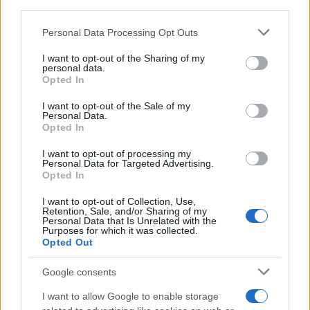
downstream participants.
La nuova Mercedes GLA 2027 si presenta con un
design rinnovato, tecnologie avanzate e un forte
Personal Data Processing Opt Outs
This information may also be disclosed by us to third parties
impegno verso la sostenibilità
on the IAB’s List of Downstream Participants that may further
I want to opt-out of the Sharing of my
disclose it to other third parties.
personal data.
Opted In
Please note that this website/app uses one or more Google
services and may gather and store information including but
I want to opt-out of the Sale of my
Personal Data.
not limited to your visit or usage behaviour. You may click to
Opted In
grant or deny consent to Google and its third-party tags to
use your data for below specified purposes in below Google
I want to opt-out of processing my
consent section.
Personal Data for Targeted Advertising.
Opted In
I want to opt-out of Collection, Use,
Retention, Sale, and/or Sharing of my
Personal Data that Is Unrelated with the
Purposes for which it was collected.
Opted Out
Auto
Google consents
Guida completa alla manutenzione
I want to allow Google to enable storage
delle auto ibride: consigli e trucchi