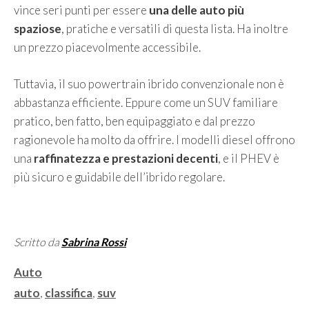
vince seri punti per essere
una delle auto più
spaziose
, pratiche e versatili di questa lista. Ha inoltre
un prezzo piacevolmente accessibile.
Tuttavia, il suo powertrain ibrido convenzionale non è
abbastanza efficiente. Eppure come un SUV familiare
pratico, ben fatto, ben equipaggiato e dal prezzo
ragionevole ha molto da offrire. I modelli diesel offrono
una
raffinatezza e prestazioni decenti
, e il PHEV è
più sicuro e guidabile dell’ibrido regolare.
Scritto da
Sabrina Rossi
Categorie
Auto
Tag
auto
,
classifica
,
suv