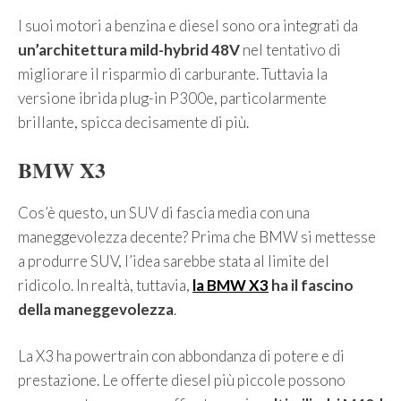
I suoi motori a benzina e diesel sono ora integrati da
un’architettura mild-hybrid 48V
nel tentativo di
migliorare il risparmio di carburante. Tuttavia la
versione ibrida plug-in P300e, particolarmente
brillante, spicca decisamente di più.
BMW X3
Cos’è questo, un SUV di fascia media con una
maneggevolezza decente? Prima che BMW si mettesse
a produrre SUV, l’idea sarebbe stata al limite del
ridicolo. In realtà, tuttavia,
la BMW X3
ha il fascino
della maneggevolezza
.
La X3 ha powertrain con abbondanza di potere e di
prestazione. Le offerte diesel più piccole possono