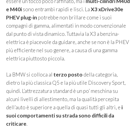
essere un tocco poco raffinato, ma i
multi-cilindri M40d
e M40i
sono entrambi rapidi e lisci. La
X3 xDrive30e
PHEV plug-in
potrebbe non brillare come i suoi
compagni di gamma, alimentati in modo convenzionale
dal punto di vista dinamico. Tuttavia la X3 a benzina-
elettrica è piacevole da guidare, anche se non è la PHEV
più efficiente nel suo genere, a causa di una gamma
elettrica piuttosto piccola.
La BMW si colloca al
terzo posto
della categoria,
dietro la più classica Q5 e la più utile Discovery Sport,
quindi. L’attrezzatura standard è un po’ meschina su
alcuni livelli di allestimento, ma la qualità percepita
dell’auto è superiore a quella di quasi tutti gli altri, e
i
suoi comportamenti su strada sono difficili da
criticare
.