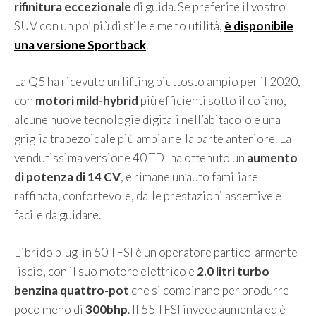
rifinitura eccezionale
di guida. Se preferite il vostro
SUV con un po’ più di stile e meno utilità,
è disponibile
una versione Sportback
.
La Q5 ha ricevuto un lifting piuttosto ampio per il 2020,
con
motori mild-hybrid
più efficienti sotto il cofano,
alcune nuove tecnologie digitali nell’abitacolo e una
griglia trapezoidale più ampia nella parte anteriore. La
vendutissima versione 40 TDI ha ottenuto un
aumento
di potenza di 14 CV
, e rimane un’auto familiare
raffinata, confortevole, dalle prestazioni assertive e
facile da guidare.
L’ibrido plug-in 50 TFSI è un operatore particolarmente
liscio, con il suo motore elettrico e
2.0 litri turbo
benzina quattro-pot
che si combinano per produrre
poco meno di
300bhp
. Il 55 TFSI invece aumenta ed è