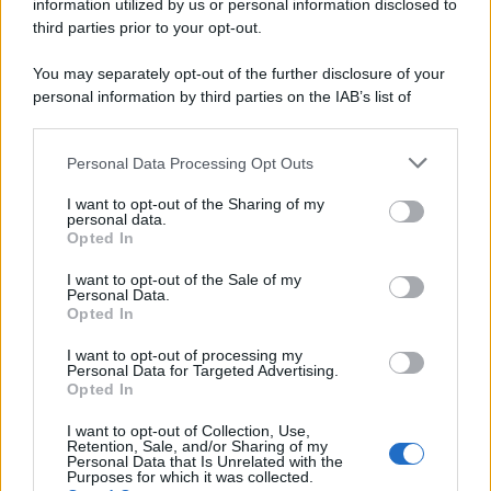
information utilized by us or personal information disclosed to
Lgbtqia News
third parties prior to your opt-out.
Motors Magazine 365
You may separately opt-out of the further disclosure of your
Day Travel 365
personal information by third parties on the IAB’s list of
Home Magazine 365
downstream participants.
Cineverse Magazine
Personal Data Processing Opt Outs
SecondHomeMagazine
This information may also be disclosed by us to third parties
on the IAB’s List of Downstream Participants that may further
I want to opt-out of the Sharing of my
disclose it to other third parties.
personal data.
Opted In
Please note that this website/app uses one or more Google
Francia
services and may gather and store information including but
I want to opt-out of the Sale of my
Personal Data.
not limited to your visit or usage behaviour. You may click to
Opted In
InvestirMag
grant or deny consent to Google and its third-party tags to
use your data for below specified purposes in below Google
I want to opt-out of processing my
consent section.
Germania
Personal Data for Targeted Advertising.
Opted In
Investieren24
I want to opt-out of Collection, Use,
Retention, Sale, and/or Sharing of my
Personal Data that Is Unrelated with the
UK
Purposes for which it was collected.