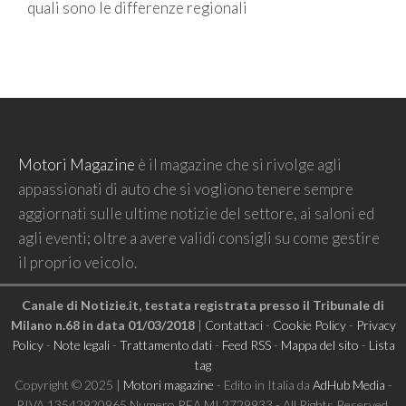
quali sono le differenze regionali
Motori Magazine
è il magazine che si rivolge agli
appassionati di auto che si vogliono tenere sempre
aggiornati sulle ultime notizie del settore, ai saloni ed
agli eventi; oltre a avere validi consigli su come gestire
il proprio veicolo.
Canale di Notizie.it, testata registrata presso il Tribunale di
Milano n.68 in data 01/03/2018
|
Contattaci
-
Cookie Policy
-
Privacy
Policy
-
Note legali
-
Trattamento dati
-
Feed RSS
-
Mappa del sito
-
Lista
tag
Copyright © 2025 |
Motori magazine
- Edito in Italia da
AdHub Media
-
P.IVA 13542920965 Numero REA MI 2729933 - All Rights Reserved.