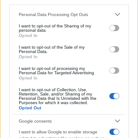
downstream participants.
appassionati di auto che si vogliono tenere sempre
aggiornati sulle ultime notizie del settore, ai saloni ed
Personal Data Processing Opt Outs
This information may also be disclosed by us to third parties
agli eventi; oltre a avere validi consigli su come gestire
on the IAB’s List of Downstream Participants that may further
I want to opt-out of the Sharing of my
il proprio veicolo.
disclose it to other third parties.
personal data.
Opted In
Please note that this website/app uses one or more Google
Canale di Notizie.it, testata registrata presso il Tribunale di
services and may gather and store information including but
I want to opt-out of the Sale of my
Milano n.68 in data 01/03/2018
|
Contattaci
-
Cookie Policy
-
Privacy
Personal Data.
not limited to your visit or usage behaviour. You may click to
Policy
-
Note legali
-
Trattamento dati
-
Feed RSS
-
Mappa del sito
-
Lista
Opted In
grant or deny consent to Google and its third-party tags to
tag
use your data for below specified purposes in below Google
I want to opt-out of processing my
Copyright © 2025 |
Motori magazine
- Edito in Italia da
AdHub Media
-
consent section.
Personal Data for Targeted Advertising.
P.IVA 13542920965 Numero REA MI 2729933 - All Rights Reserved.
Opted In
I contenuti sono curati dalla redazione con il supporto di strumenti
I want to opt-out of Collection, Use,
digitali e realizzati in collaborazione con autori indipendenti.
Retention, Sale, and/or Sharing of my
Personal Data that Is Unrelated with the
Purposes for which it was collected.
Opted Out
Italia
Google consents
Casa Magazine
Cineverse Magazine
I want to allow Google to enable storage