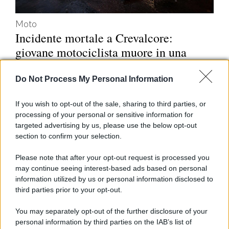
Moto
Incidente mortale a Crevalcore:
giovane motociclista muore in una
drammatica caduta
Do Not Process My Personal Information
Un giovane di 20 anni, Giuseppe Farina, ha perso la
vita in un incidente in moto a Crevalcore. Gli amici,
If you wish to opt-out of the sale, sharing to third parties, or
processing of your personal or sensitive information for
non vedendolo arrivare a una festa, lo hanno
targeted advertising by us, please use the below opt-out
localizzato e trovato in condizioni disperate.
section to confirm your selection.
Please note that after your opt-out request is processed you
may continue seeing interest-based ads based on personal
information utilized by us or personal information disclosed to
third parties prior to your opt-out.
You may separately opt-out of the further disclosure of your
Motori Magazine
è il magazine che si rivolge agli
personal information by third parties on the IAB’s list of