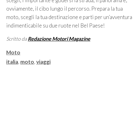
scegli, l’importante è godersi la strada, il panorama e,
ovviamente, il cibo lungo il percorso. Prepara la tua
moto, scegli la tua destinazione e parti per un’avventura
indimenticabile su due ruote nel Bel Paese!
Scritto da
Redazione Motori Magazine
Categorie
Moto
Tag
italia
,
moto
,
viaggi