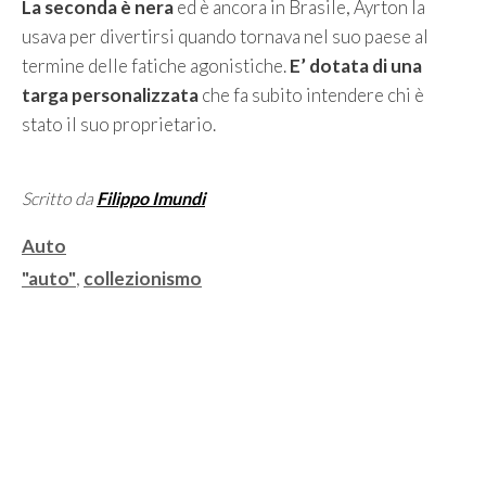
La seconda è nera
ed è ancora in Brasile, Ayrton la
usava per divertirsi quando tornava nel suo paese al
termine delle fatiche agonistiche.
E’ dotata di una
targa personalizzata
che fa subito intendere chi è
stato il suo proprietario.
Scritto da
Filippo Imundi
Categorie
Auto
Tag
"auto"
,
collezionismo