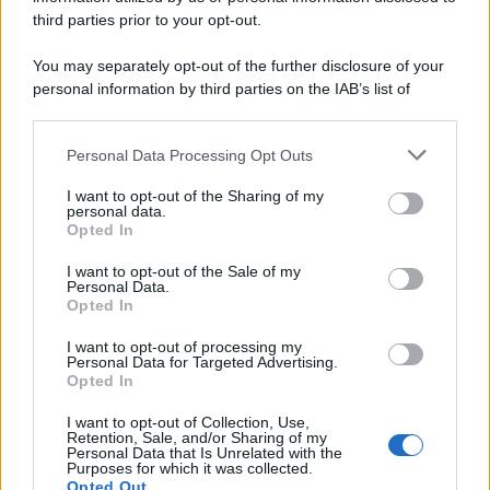
third parties prior to your opt-out.
Cineverse Magazine
SecondHomeMagazine
You may separately opt-out of the further disclosure of your
personal information by third parties on the IAB’s list of
downstream participants.
Personal Data Processing Opt Outs
This information may also be disclosed by us to third parties
Francia
on the IAB’s List of Downstream Participants that may further
I want to opt-out of the Sharing of my
InvestirMag
disclose it to other third parties.
personal data.
Opted In
Please note that this website/app uses one or more Google
Germania
services and may gather and store information including but
I want to opt-out of the Sale of my
Personal Data.
not limited to your visit or usage behaviour. You may click to
Investieren24
Opted In
grant or deny consent to Google and its third-party tags to
use your data for below specified purposes in below Google
I want to opt-out of processing my
UK
consent section.
Personal Data for Targeted Advertising.
Opted In
News Hub UK
I want to opt-out of Collection, Use,
Lgbtq News
Retention, Sale, and/or Sharing of my
Personal Data that Is Unrelated with the
Purposes for which it was collected.
Olanda
Opted Out