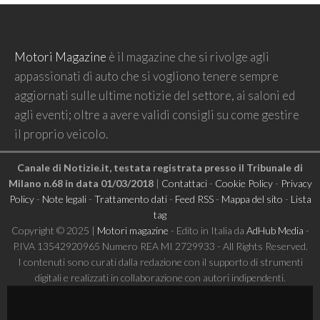
Motori Magazine
è il magazine che si rivolge agli
appassionati di auto che si vogliono tenere sempre
aggiornati sulle ultime notizie del settore, ai saloni ed
agli eventi; oltre a avere validi consigli su come gestire
il proprio veicolo.
Canale di Notizie.it, testata registrata presso il Tribunale di
Milano n.68 in data 01/03/2018
|
Contattaci
-
Cookie Policy
-
Privacy
Policy
-
Note legali
-
Trattamento dati
-
Feed RSS
-
Mappa del sito
-
Lista
tag
Copyright © 2025 |
Motori magazine
- Edito in Italia da
AdHub Media
-
P.IVA 13542920965 Numero REA MI 2729933 - All Rights Reserved.
I contenuti sono curati dalla redazione con il supporto di strumenti
digitali e realizzati in collaborazione con autori indipendenti.