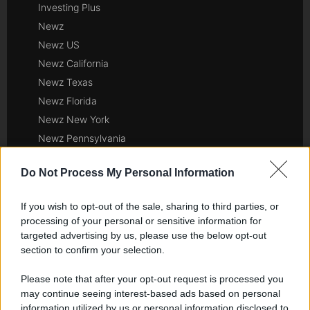
Investing Plus
Newz
Newz US
Newz California
Newz Texas
Newz Florida
Newz New York
Newz Pennsylvania
Newz Illinois
Do Not Process My Personal Information
Newz Ohio
Gameland
If you wish to opt-out of the sale, sharing to third parties, or
Hig Tech Mag
processing of your personal or sensitive information for
Scoop Mag
targeted advertising by us, please use the below opt-out
Lgbtqia News
section to confirm your selection.
Motors Magazine 365
Please note that after your opt-out request is processed you
Day Travel 365
may continue seeing interest-based ads based on personal
Home Magazine 365
information utilized by us or personal information disclosed to