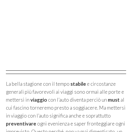
La bella stagione con il tempo
stabile
e circostanze
generali più favorevoli ai viaggi sono ormai alle porte e
mettersi in
viaggio
con l’auto diventa perciò un
must
al
cui fascino torneremo presto a soggiacere. Ma mettersi
in viaggio con l’auto significa anche e soprattutto
preventivare
ogni evenienza e saper fronteggiare ogni
imprevisto. Questo perché, non va mai dimenticato, un