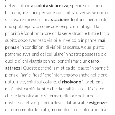
del veicolo in
assoluta sicurezza
, specie se ci sono
bambini, anziani o persone con abilità diverse. Se non ci
si trova nei pressi di una
stazione
di rifornimento o di
uno spot deputato come ad esempio un autogrill la
priorità è far allontanare dalla sede stradale tutti e farlo
subito dopo aver reso visibile in veicolo in panne,
mai
prima
e in condizioni di visibilità scarsa. A quel punto
potremo avvalerci del cellulare in nostro possesso o di
quello di chi viaggia con noi per chiamare un
carro
attrezzi
. Questo perché la mistica delle auto in panne è
piena di “amici fidati” che intervengono anche nelle ore
notturne e, chini sul cofano, ci
risolvono
il problema,
ma è mistica più da mito che da realtà. La realtà ci dice
che se la nostra auto si ferma nelle ore notturne la
nostra scaletta di priorità deve adattarsi alle
esigenze
di un momento delicato, momento in cui solo la nostra