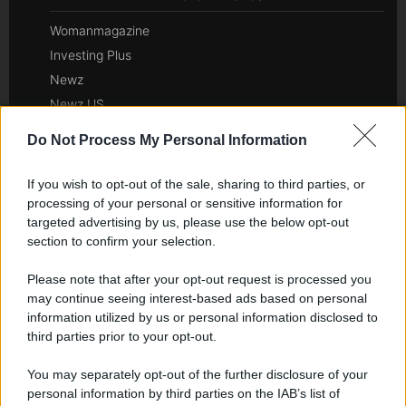
Womanmagazine
Investing Plus
Newz
Newz US
Newz California
Do Not Process My Personal Information
Newz Texas
Newz Florida
If you wish to opt-out of the sale, sharing to third parties, or
Newz New York
processing of your personal or sensitive information for
targeted advertising by us, please use the below opt-out
Newz Pennsylvania
section to confirm your selection.
Newz Illinois
Newz Ohio
Please note that after your opt-out request is processed you
may continue seeing interest-based ads based on personal
Gameland
information utilized by us or personal information disclosed to
Hig Tech Mag
third parties prior to your opt-out.
Scoop Mag
Lgbtqia News
You may separately opt-out of the further disclosure of your
personal information by third parties on the IAB’s list of
Motors Magazine 365