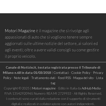
Motori Magazine
è il magazine che si rivolge agli
appassionati di auto che si vogliono tenere sempre
aggiornati sulle ultime notizie del settore, ai saloni ed
agli eventi; oltre a avere validi consigli su come gestire
il proprio veicolo.
Canale di Notizie.it, testata registrata presso il Tribunale di
Milano n.68 in data 01/03/2018
|
Contattaci
-
Cookie Policy
-
Privacy
Policy
-
Note legali
-
Trattamento dati
-
Feed RSS
-
Mappa del sito
-
Lista
tag
Copyright © 2025 |
Motori magazine
- Edito in Italia da
AdHub Media
-
P.IVA 13542920965 Numero REA MI 2729933 - All Rights Reserved.
I contenuti sono curati dalla redazione con il supporto di strumenti
digitali e realizzati in collaborazione con autori indipendenti.