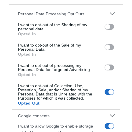
downstream participants.
Day Travel 365
Home Magazine 365
Personal Data Processing Opt Outs
This information may also be disclosed by us to third parties
on the IAB’s List of Downstream Participants that may further
Cineverse Magazine
I want to opt-out of the Sharing of my
disclose it to other third parties.
personal data.
SecondHomeMagazine
Opted In
Please note that this website/app uses one or more Google
services and may gather and store information including but
I want to opt-out of the Sale of my
Personal Data.
not limited to your visit or usage behaviour. You may click to
Opted In
grant or deny consent to Google and its third-party tags to
Francia
use your data for below specified purposes in below Google
I want to opt-out of processing my
consent section.
Personal Data for Targeted Advertising.
InvestirMag
Opted In
Germania
I want to opt-out of Collection, Use,
Retention, Sale, and/or Sharing of my
Personal Data that Is Unrelated with the
Investieren24
Purposes for which it was collected.
Opted Out
UK
Google consents
News Hub UK
I want to allow Google to enable storage
Lgbtq News