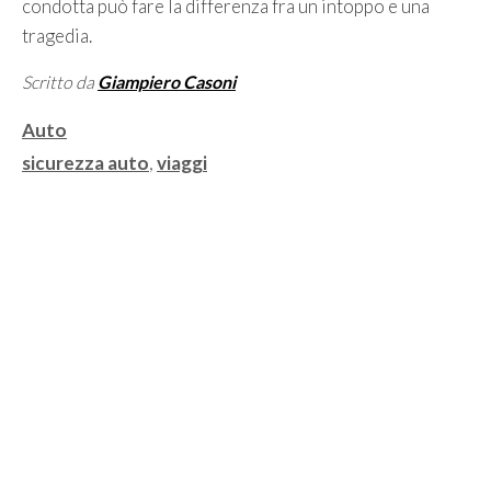
condotta può fare la differenza fra un intoppo e una
tragedia.
Scritto da
Giampiero Casoni
Categorie
Auto
Tag
sicurezza auto
,
viaggi