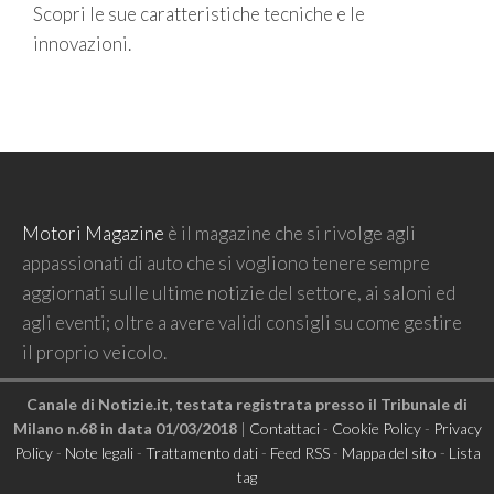
Scopri le sue caratteristiche tecniche e le
innovazioni.
Motori Magazine
è il magazine che si rivolge agli
appassionati di auto che si vogliono tenere sempre
aggiornati sulle ultime notizie del settore, ai saloni ed
agli eventi; oltre a avere validi consigli su come gestire
il proprio veicolo.
Canale di Notizie.it, testata registrata presso il Tribunale di
Milano n.68 in data 01/03/2018
|
Contattaci
-
Cookie Policy
-
Privacy
Policy
-
Note legali
-
Trattamento dati
-
Feed RSS
-
Mappa del sito
-
Lista
tag