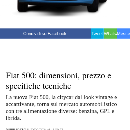
Condividi su Facebook
Tweet
WhatsApp
Messe
Fiat 500: dimensioni, prezzo e
specifiche tecniche
La nuova Fiat 500, la citycar dal look vintage e
accattivante, torna sul mercato automobilistico
con tre alimentazione diverse: benzina, GPL e
ibrida.
PUBBLICATO
IL 20/02/2024 ALLE 09:57