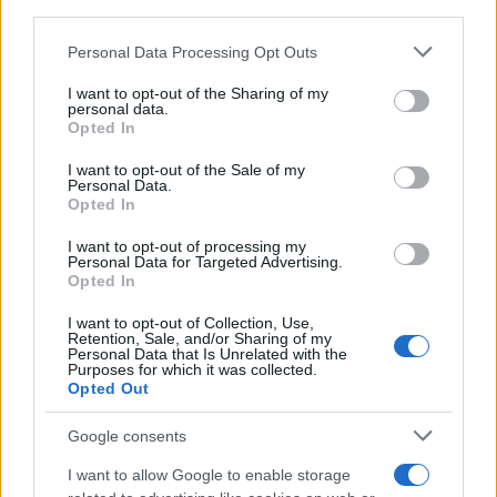
downstream participants.
Scoop Mag
Lgbtqia News
Personal Data Processing Opt Outs
This information may also be disclosed by us to third parties
on the IAB’s List of Downstream Participants that may further
Motors Magazine 365
I want to opt-out of the Sharing of my
disclose it to other third parties.
personal data.
Day Travel 365
Opted In
Please note that this website/app uses one or more Google
Home Magazine 365
services and may gather and store information including but
I want to opt-out of the Sale of my
Cineverse Magazine
Personal Data.
not limited to your visit or usage behaviour. You may click to
SecondHomeMagazine
Opted In
grant or deny consent to Google and its third-party tags to
use your data for below specified purposes in below Google
I want to opt-out of processing my
consent section.
Personal Data for Targeted Advertising.
Opted In
Francia
I want to opt-out of Collection, Use,
Retention, Sale, and/or Sharing of my
InvestirMag
Personal Data that Is Unrelated with the
Purposes for which it was collected.
Opted Out
Germania
Google consents
Investieren24
I want to allow Google to enable storage