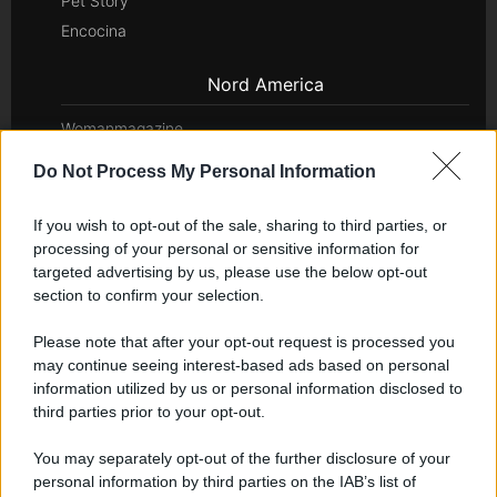
Pet Story
Encocina
Nord America
Womanmagazine
Investing Plus
Do Not Process My Personal Information
Newz
Newz US
If you wish to opt-out of the sale, sharing to third parties, or
Newz California
processing of your personal or sensitive information for
targeted advertising by us, please use the below opt-out
Newz Texas
section to confirm your selection.
Newz Florida
Newz New York
Please note that after your opt-out request is processed you
may continue seeing interest-based ads based on personal
Newz Pennsylvania
information utilized by us or personal information disclosed to
Newz Illinois
third parties prior to your opt-out.
Newz Ohio
Gameland
You may separately opt-out of the further disclosure of your
personal information by third parties on the IAB’s list of
Hig Tech Mag