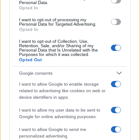
Personal Data.
not limited to your visit or usage behaviour. You may click to
Opted In
grant or deny consent to Google and its third-party tags to
Investieren24
use your data for below specified purposes in below Google
I want to opt-out of processing my
consent section.
Personal Data for Targeted Advertising.
UK
Opted In
News Hub UK
I want to opt-out of Collection, Use,
Retention, Sale, and/or Sharing of my
Lgbtq News
Personal Data that Is Unrelated with the
Purposes for which it was collected.
Opted Out
Olanda
Google consents
Investeren 24
NL Newz
I want to allow Google to enable storage
related to advertising like cookies on web or
device identifiers in apps.
I want to allow my user data to be sent to
Google for online advertising purposes.
I want to allow Google to send me
personalized advertising.