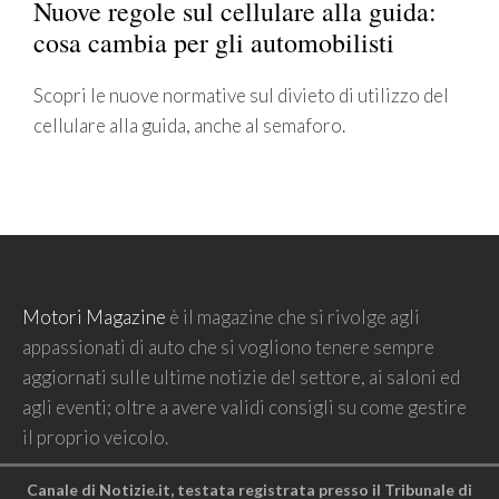
Nuove regole sul cellulare alla guida:
cosa cambia per gli automobilisti
Scopri le nuove normative sul divieto di utilizzo del
cellulare alla guida, anche al semaforo.
Motori Magazine
è il magazine che si rivolge agli
appassionati di auto che si vogliono tenere sempre
aggiornati sulle ultime notizie del settore, ai saloni ed
agli eventi; oltre a avere validi consigli su come gestire
il proprio veicolo.
Canale di Notizie.it, testata registrata presso il Tribunale di