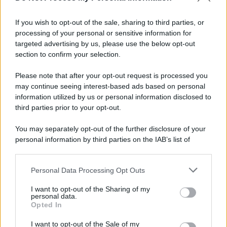
Newz Ohio
Gameland
If you wish to opt-out of the sale, sharing to third parties, or
Hig Tech Mag
processing of your personal or sensitive information for
targeted advertising by us, please use the below opt-out
Scoop Mag
section to confirm your selection.
Lgbtqia News
Motors Magazine 365
Please note that after your opt-out request is processed you
may continue seeing interest-based ads based on personal
Day Travel 365
information utilized by us or personal information disclosed to
Home Magazine 365
third parties prior to your opt-out.
Cineverse Magazine
SecondHomeMagazine
You may separately opt-out of the further disclosure of your
personal information by third parties on the IAB’s list of
downstream participants.
Personal Data Processing Opt Outs
This information may also be disclosed by us to third parties
Francia
on the IAB’s List of Downstream Participants that may further
I want to opt-out of the Sharing of my
disclose it to other third parties.
personal data.
InvestirMag
Opted In
Please note that this website/app uses one or more Google
services and may gather and store information including but
Germania
I want to opt-out of the Sale of my