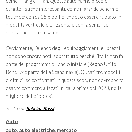
come il Tang e l’Han. Queste auto hanno piccole
caratteristiche interessanti, come il grande schermo
touch screen da 15,6 pollici che può essere ruotato in
modalità verticale o orizzontale con la semplice
pressione di un pulsante.
Ovviamente, l’elenco degli equipaggiamenti e i prezzi
non sono ancora noti, soprattutto perché l’Italia non fa
parte del programma di lancio iniziale (Regno Unito,
Benelux e parte della Scandinavia). Questi tre modelli
elettrici, se confermati in questa sede, non dovrebbero
essere commercializzati in Italia prima del 2023, nella
migliore delle ipotesi.
Scritto da
Sabrina Rossi
Categorie
Auto
Tag
auto
,
auto elettriche
,
mercato