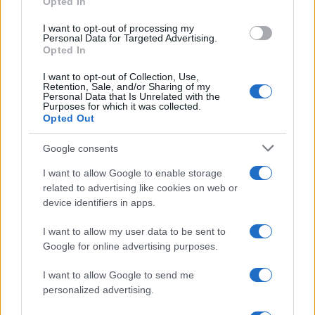
Opted In
grant or deny consent to Google and its third-party tags to
use your data for below specified purposes in below Google
News Hub UK
I want to opt-out of processing my
consent section.
Personal Data for Targeted Advertising.
Lgbtq News
Opted In
I want to opt-out of Collection, Use,
Olanda
Retention, Sale, and/or Sharing of my
Personal Data that Is Unrelated with the
Purposes for which it was collected.
Investeren 24
Opted Out
NL Newz
Google consents
I want to allow Google to enable storage
related to advertising like cookies on web or
device identifiers in apps.
I want to allow my user data to be sent to
Google for online advertising purposes.
I want to allow Google to send me
personalized advertising.