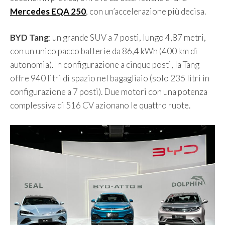
Mercedes EQA 250
, con un’accelerazione più decisa.
BYD Tang
: un grande SUV a 7 posti, lungo 4,87 metri,
con un unico pacco batterie da 86,4 kWh (400 km di
autonomia). In configurazione a cinque posti, la Tang
offre 940 litri di spazio nel bagagliaio (solo 235 litri in
configurazione a 7 posti). Due motori con una potenza
complessiva di 516 CV azionano le quattro ruote.