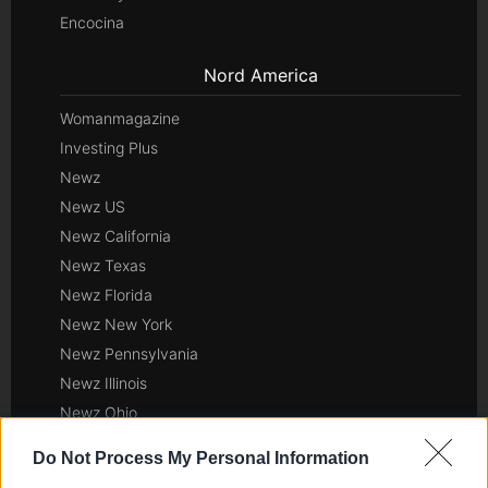
Encocina
Nord America
Womanmagazine
Investing Plus
Newz
Newz US
Newz California
Newz Texas
Newz Florida
Newz New York
Newz Pennsylvania
Newz Illinois
Newz Ohio
Gameland
Do Not Process My Personal Information
Hig Tech Mag