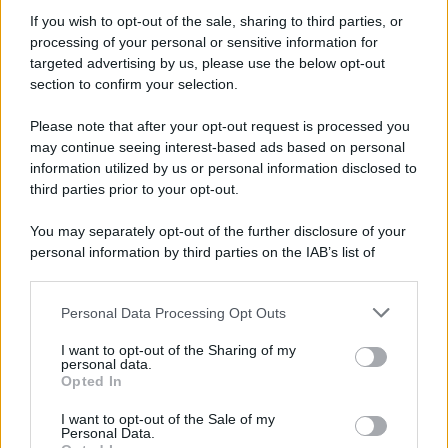
Scoop Mag
If you wish to opt-out of the sale, sharing to third parties, or
Lgbtqia News
processing of your personal or sensitive information for
targeted advertising by us, please use the below opt-out
Motors Magazine 365
section to confirm your selection.
Day Travel 365
Home Magazine 365
Please note that after your opt-out request is processed you
Cineverse Magazine
may continue seeing interest-based ads based on personal
information utilized by us or personal information disclosed to
SecondHomeMagazine
third parties prior to your opt-out.
You may separately opt-out of the further disclosure of your
personal information by third parties on the IAB’s list of
Francia
downstream participants.
InvestirMag
Personal Data Processing Opt Outs
This information may also be disclosed by us to third parties
on the IAB’s List of Downstream Participants that may further
I want to opt-out of the Sharing of my
disclose it to other third parties.
Germania
personal data.
Opted In
Please note that this website/app uses one or more Google
Investieren24
services and may gather and store information including but
I want to opt-out of the Sale of my
Personal Data.
not limited to your visit or usage behaviour. You may click to
UK