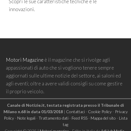
Scopri le sue caratteristiche tecniche e le
innovazioni.
Motori Magazine
è il magazine che si rivolge agli
appassionati di auto che si vogliono tenere sempre
aggiornati sulle ultime notizie del settore, ai saloni ed
agli eventi; oltre a avere validi consigli su come gestire
il proprio veicolo.
Canale di Notizie.it, testata registrata presso il Tribunale di
Milano n.68 in data 01/03/2018
|
Contattaci
-
Cookie Policy
-
Privacy
Policy
-
Note legali
-
Trattamento dati
-
Feed RSS
-
Mappa del sito
-
Lista
tag
Copyright © 2025 |
Motori magazine
- Edito in Italia da
AdHub Media
-