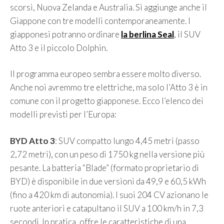
scorsi, Nuova Zelanda e Australia. Si aggiunge anche il
Giappone con tre modelli contemporaneamente. I
giapponesi potranno ordinare
la berlina Seal
, il SUV
Atto 3 e il piccolo Dolphin.
Il programma europeo sembra essere molto diverso.
Anche noi avremmo tre elettriche, ma solo l’Atto 3 è in
comune con il progetto giapponese. Ecco l’elenco dei
modelli previsti per l’Europa:
BYD Atto 3
: SUV compatto lungo 4,45 metri (passo
2,72 metri), con un peso di 1750 kg nella versione più
pesante. La batteria “Blade” (formato proprietario di
BYD) è disponibile in due versioni da 49,9 e 60,5 kWh
(fino a 420 km di autonomia). I suoi 204 CV azionano le
ruote anteriori e catapultano il SUV a 100 km/h in 7,3
secondi. In pratica, offre le caratteristiche di una