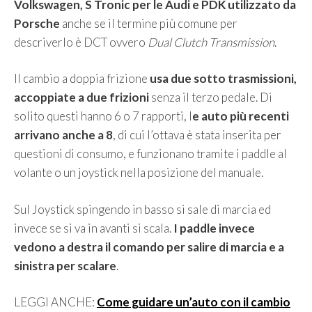
Volkswagen, S Tronic per le Audi e PDK utilizzato da
Porsche
anche se il termine più comune per
descriverlo è DCT ovvero
Dual Clutch Transmission
.
Il cambio a doppia frizione
usa due sotto trasmissioni,
accoppiate a due frizioni
senza il terzo pedale. Di
solito questi hanno 6 o 7 rapporti, l
e auto più recenti
arrivano anche a 8
, di cui l’ottava è stata inserita per
questioni di consumo, e funzionano tramite i paddle al
volante o un joystick nella posizione del manuale.
Sul Joystick spingendo in basso si sale di marcia ed
invece se si va in avanti si scala.
I paddle invece
vedono a destra il comando per salire di marcia e a
sinistra per scalare
.
LEGGI ANCHE:
Come guidare un’auto con il cambio