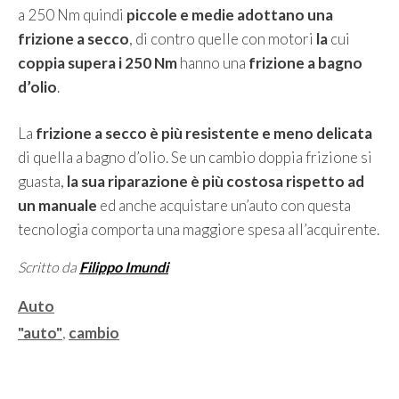
a 250 Nm quindi
piccole e medie adottano una
frizione a secco
, di contro quelle con motori
la
cui
coppia supera i 250 Nm
hanno una
frizione a bagno
d’olio
.
La
frizione a secco è più resistente e meno delicata
di quella a bagno d’olio. Se un cambio doppia frizione si
guasta,
la sua riparazione è più costosa rispetto ad
un manuale
ed anche acquistare un’auto con questa
tecnologia comporta una maggiore spesa all’acquirente.
Scritto da
Filippo Imundi
Categorie
Auto
Tag
"auto"
,
cambio