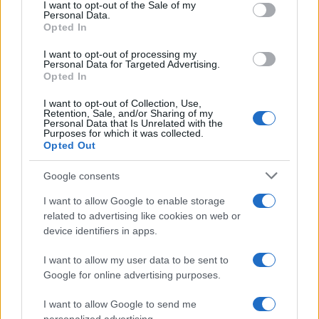
services and may gather and store information including but
I want to opt-out of the Sale of my
Personal Data.
not limited to your visit or usage behaviour. You may click to
Investieren24
Opted In
grant or deny consent to Google and its third-party tags to
use your data for below specified purposes in below Google
UK
I want to opt-out of processing my
consent section.
Personal Data for Targeted Advertising.
Opted In
News Hub UK
Lgbtq News
I want to opt-out of Collection, Use,
Retention, Sale, and/or Sharing of my
Personal Data that Is Unrelated with the
Olanda
Purposes for which it was collected.
Opted Out
Investeren 24
Google consents
NL Newz
I want to allow Google to enable storage
related to advertising like cookies on web or
device identifiers in apps.
I want to allow my user data to be sent to
Google for online advertising purposes.
I want to allow Google to send me