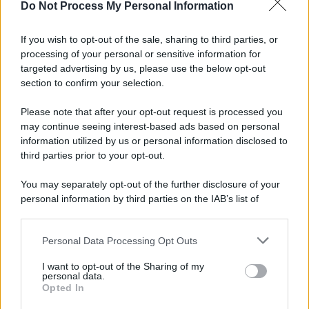
Newz Ohio
Do Not Process My Personal Information
Gameland
Hig Tech Mag
If you wish to opt-out of the sale, sharing to third parties, or
processing of your personal or sensitive information for
Scoop Mag
targeted advertising by us, please use the below opt-out
Lgbtqia News
section to confirm your selection.
Motors Magazine 365
Please note that after your opt-out request is processed you
Day Travel 365
may continue seeing interest-based ads based on personal
Home Magazine 365
information utilized by us or personal information disclosed to
Cineverse Magazine
third parties prior to your opt-out.
SecondHomeMagazine
You may separately opt-out of the further disclosure of your
personal information by third parties on the IAB’s list of
downstream participants.
Francia
Personal Data Processing Opt Outs
This information may also be disclosed by us to third parties
on the IAB’s List of Downstream Participants that may further
InvestirMag
I want to opt-out of the Sharing of my
disclose it to other third parties.
personal data.
Opted In
Please note that this website/app uses one or more Google
Germania