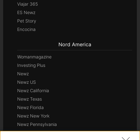
Viajar 365
ES Newz
Pet Story
Encocina
Nord America
Womanmagazine
Investing Plus
Newz
Newz US
Newz California
Newz Texas
Newz Florida
Newz New York
Newz Pennsylvania
Newz Illinois