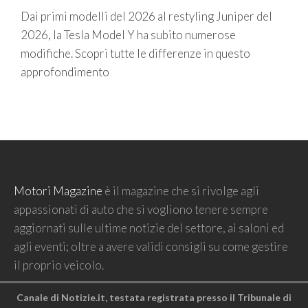
Dai primi modelli del 2026 al restyling Juniper del
2026, la Tesla Model Y ha subito numerose
modifiche. Scopri tutte le differenze in questo
approfondimento
Motori Magazine
è il magazine che si rivolge agli
appassionati di auto che si vogliono tenere sempre
aggiornati sulle ultime notizie del settore, ai saloni ed
agli eventi; oltre a avere validi consigli su come gestire
il proprio veicolo.
Canale di Notizie.it, testata registrata presso il Tribunale di