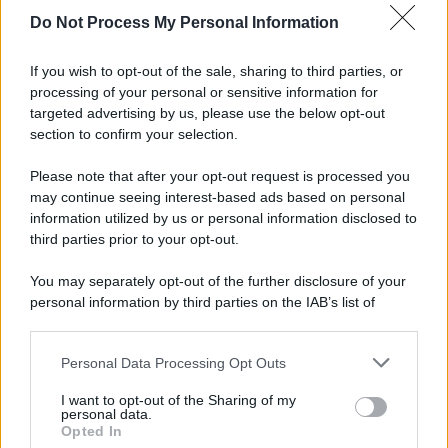
Newz Illinois
Do Not Process My Personal Information
Newz Ohio
Gameland
If you wish to opt-out of the sale, sharing to third parties, or
Hig Tech Mag
processing of your personal or sensitive information for
targeted advertising by us, please use the below opt-out
Scoop Mag
section to confirm your selection.
Lgbtqia News
Motors Magazine 365
Please note that after your opt-out request is processed you
may continue seeing interest-based ads based on personal
Day Travel 365
information utilized by us or personal information disclosed to
Home Magazine 365
third parties prior to your opt-out.
Cineverse Magazine
SecondHomeMagazine
You may separately opt-out of the further disclosure of your
personal information by third parties on the IAB’s list of
downstream participants.
Personal Data Processing Opt Outs
This information may also be disclosed by us to third parties
Francia
on the IAB’s List of Downstream Participants that may further
I want to opt-out of the Sharing of my
disclose it to other third parties.
personal data.
InvestirMag
Opted In
Please note that this website/app uses one or more Google