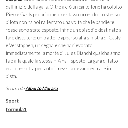
dall’inizio della gara. Oltre a ciò un cartellone ha colpito
Pierre Gasly proprio mentre stava correndo. Lo stesso
pilota non ha poi rallentato una volta che le bandiere
rosse sono state esposte. Infine un episodio destinato a
fare discutere: un trattore apparso alla sinistra di Gasly
e Verstappen, un segnale che ha rievocato
immediatamente la morte di Jules Bianchi qualche anno
fa e alla quale la stessa FIA ha risposto. La gara di fatto
era interrotta pertanto i mezzi potevano entrare in
pista.
Scritto da
Alberto Muraro
Categorie
Sport
Tag
formula1