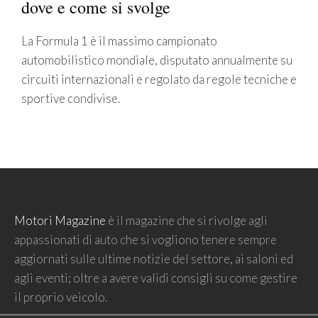
dove e come si svolge
La Formula 1 è il massimo campionato
automobilistico mondiale, disputato annualmente su
circuiti internazionali e regolato da regole tecniche e
sportive condivise.
Motori Magazine
è il magazine che si rivolge agli
appassionati di auto che si vogliono tenere sempre
aggiornati sulle ultime notizie del settore, ai saloni ed
agli eventi; oltre a avere validi consigli su come gestire
il proprio veicolo.