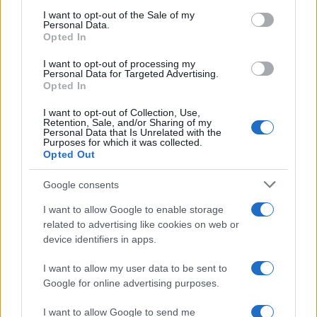
services and may gather and store information including but
Germania
I want to opt-out of the Sale of my
Personal Data.
not limited to your visit or usage behaviour. You may click to
Opted In
grant or deny consent to Google and its third-party tags to
Investieren24
use your data for below specified purposes in below Google
I want to opt-out of processing my
consent section.
Personal Data for Targeted Advertising.
UK
Opted In
News Hub UK
I want to opt-out of Collection, Use,
Lgbtq News
Retention, Sale, and/or Sharing of my
Personal Data that Is Unrelated with the
Purposes for which it was collected.
Opted Out
Olanda
Investeren 24
Google consents
NL Newz
I want to allow Google to enable storage
related to advertising like cookies on web or
device identifiers in apps.
I want to allow my user data to be sent to
Google for online advertising purposes.
I want to allow Google to send me