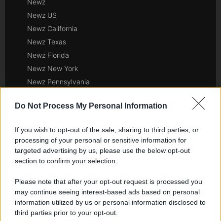
Newz
Newz US
Newz California
Newz Texas
Newz Florida
Newz New York
Newz Pennsylvania
Newz Illinois
Do Not Process My Personal Information
Newz Ohio
Gameland
If you wish to opt-out of the sale, sharing to third parties, or
Hig Tech Mag
processing of your personal or sensitive information for
Scoop Mag
targeted advertising by us, please use the below opt-out
section to confirm your selection.
Lgbtqia News
Motors Magazine 365
Please note that after your opt-out request is processed you
Day Travel 365
may continue seeing interest-based ads based on personal
Home Magazine 365
information utilized by us or personal information disclosed to
third parties prior to your opt-out.
Cineverse Magazine