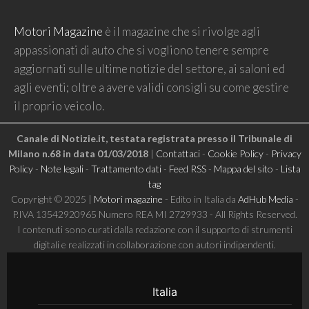
Motori Magazine
è il magazine che si rivolge agli
appassionati di auto che si vogliono tenere sempre
aggiornati sulle ultime notizie del settore, ai saloni ed
agli eventi; oltre a avere validi consigli su come gestire
il proprio veicolo.
Canale di Notizie.it, testata registrata presso il Tribunale di
Milano n.68 in data 01/03/2018
|
Contattaci
-
Cookie Policy
-
Privacy
Policy
-
Note legali
-
Trattamento dati
-
Feed RSS
-
Mappa del sito
-
Lista
tag
Copyright © 2025 |
Motori magazine
- Edito in Italia da
AdHub Media
-
P.IVA 13542920965 Numero REA MI 2729933 - All Rights Reserved.
I contenuti sono curati dalla redazione con il supporto di strumenti
digitali e realizzati in collaborazione con autori indipendenti.
Italia