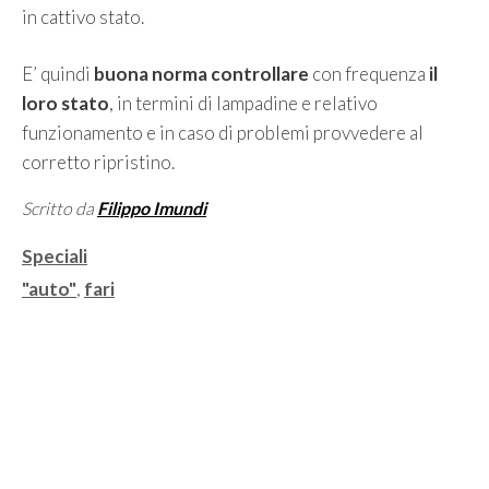
in cattivo stato.
E’ quindi
buona norma controllare
con frequenza
il
loro stato
, in termini di lampadine e relativo
funzionamento e in caso di problemi provvedere al
corretto ripristino.
Scritto da
Filippo Imundi
Categorie
Speciali
Tag
"auto"
,
fari