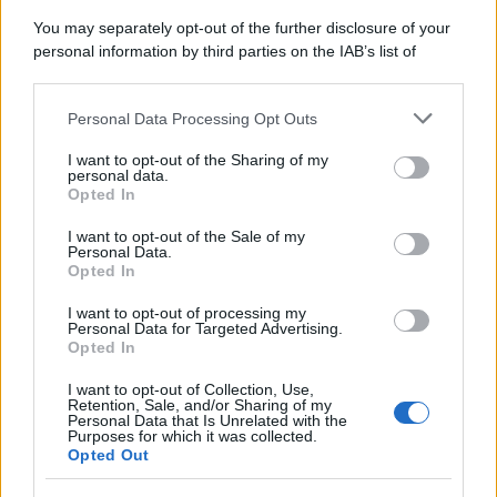
SecondHomeMagazine
You may separately opt-out of the further disclosure of your
personal information by third parties on the IAB’s list of
downstream participants.
Personal Data Processing Opt Outs
This information may also be disclosed by us to third parties
Francia
on the IAB’s List of Downstream Participants that may further
I want to opt-out of the Sharing of my
disclose it to other third parties.
InvestirMag
personal data.
Opted In
Please note that this website/app uses one or more Google
Germania
services and may gather and store information including but
I want to opt-out of the Sale of my
Personal Data.
not limited to your visit or usage behaviour. You may click to
Investieren24
Opted In
grant or deny consent to Google and its third-party tags to
use your data for below specified purposes in below Google
I want to opt-out of processing my
UK
consent section.
Personal Data for Targeted Advertising.
Opted In
News Hub UK
I want to opt-out of Collection, Use,
Lgbtq News
Retention, Sale, and/or Sharing of my
Personal Data that Is Unrelated with the
Purposes for which it was collected.
Olanda
Opted Out
Investeren 24